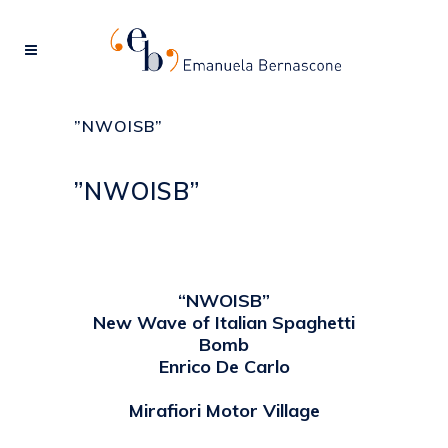
”NWOISB”
”NWOISB”
Posted at 16:17h
in
2010
,
EVENTI
by
emanuela
“NWOISB”
New Wave of Italian Spaghetti
Bomb
Enrico De Carlo
Mirafiori Motor Village