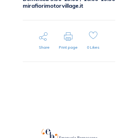
mirafiorimotorvillage.it
Share
Print page
0
Likes