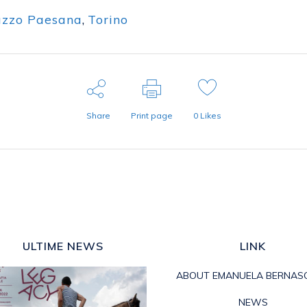
uzzo Paesana
,
Torino
Share
Print page
0
Likes
ULTIME NEWS
LINK
ABOUT EMANUELA BERNAS
NEWS