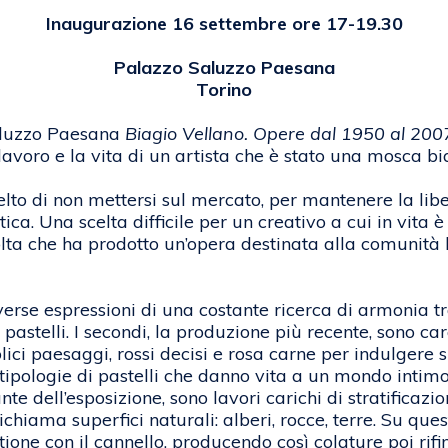
Inaugurazione 16 settembre ore 17-19.30
Palazzo Saluzzo Paesana
Torino
aluzzo Paesana
Biagio Vellano. Opere dal 1950 al 200
il lavoro e la vita di un artista che è stato una mosca 
lto di non mettersi sul mercato, per mantenere la li
ca. Una scelta difficile per un creativo a cui in vita è 
olta che ha prodotto un’opera destinata alla comunità 
erse espressioni di una costante ricerca di armonia tr
pastelli. I secondi, la produzione più recente, sono ca
lici paesaggi, rossi decisi e rosa carne per indulgere
ipologie di pastelli che danno vita a un mondo intimo
te dell’esposizione, sono lavori carichi di stratificazion
o richiama superfici naturali: alberi, rocce, terre. Su qu
ione con il cannello, producendo così colature poi rifin