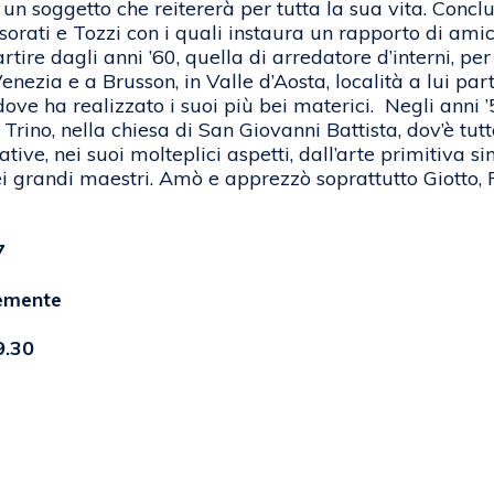
 un soggetto che reitererà per tutta la sua vita. Conclus
orati e Tozzi con i quali instaura un rapporto di amiciz
artire dagli anni ’60, quella di arredatore d’interni, per
Venezia e a Brusson, in Valle d’Aosta, località a lui pa
ove ha realizzato i suoi più bei materici. Negli anni ’
ino, nella chiesa di San Giovanni Battista, dov’è tuttor
rative, nei suoi molteplici aspetti, dall’arte primitiva
 dei grandi maestri. Amò e apprezzò soprattutto Giotto,
7
lemente
9.30