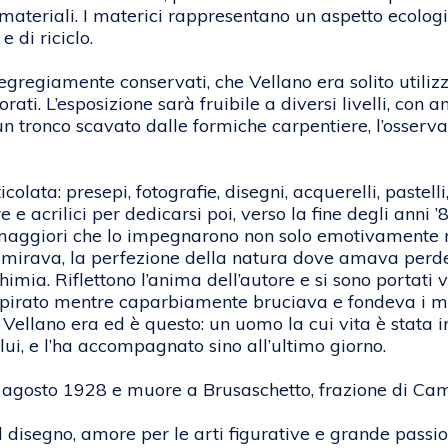
materiali. I materici rappresentano un aspetto ecolog
 di riciclo.
 egregiamente conservati, che Vellano era solito utiliz
ti. L’esposizione sarà fruibile a diversi livelli, con a
 un tronco scavato dalle formiche carpentiere, l’osserv
olata: presepi, fotografie, disegni, acquerelli, pastelli
 e acrilici per dedicarsi poi, verso la fine degli anni 
e maggiori che lo impegnarono non solo emotivamente
mirava, la perfezione della natura dove amava perders
himia. Riflettono l’anima dell’autore e si sono portati
espirato mentre caparbiamente bruciava e fondeva i ma
Vellano era ed è questo: un uomo la cui vita è stata in
 lui, e l’ha accompagnato sino all’ultimo giorno.
 agosto 1928 e muore a Brusaschetto, frazione di Cami
disegno, amore per le arti figurative e grande passione