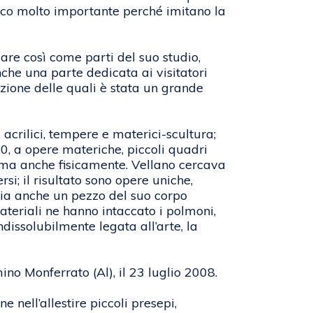
ico molto importante perché imitano la
zare così come parti del suo studio,
nche una parte dedicata ai visitatori
azione delle quali è stata un grande
, acrilici, tempere e materici-scultura;
’80, a opere materiche, piccoli quadri
 ma anche fisicamente. Vellano cercava
i; il risultato sono opere uniche,
 via anche un pezzo del suo corpo
teriali ne hanno intaccato i polmoni,
dissolubilmente legata all’arte, la
no Monferrato (Al), il 23 luglio 2008.
 nell’allestire piccoli presepi,