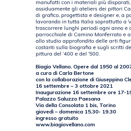
manufatti con i materiali più disparati,
assiduamente gli ateliers dei pittori Cas
di grafico, progettista e designer e, a p
lavorando in tutta Italia soprattutto a 
trascorrere lunghi periodi ogni anno e d
parrocchiale di Camino Monferrato e a Tr
allo studio approfondito delle arti figu
costanti sulla biografia e sugli scritti
pittura del ‘400 e del ‘500.
Biagio Vellano. Opere dal 1950 al 200
a cura di Carla Bertone
con la collaborazione di Giuseppina C
16 settembre – 3 ottobre 2021
Inaugurazione 16 settembre ore 17-1
Palazzo Saluzzo Paesana
Via della Consolata 1 bis, Torino
giovedì – domenica 15.30- 19.30
ingresso gratuito
www.biagiovellano.com