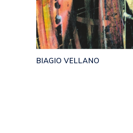
BIAGIO VELLANO
Posted at 18:28h
in
2021
,
EVENTI
,
NE