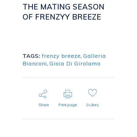
THE MATING SEASON
OF FRENZYY BREEZE
Posted at 18:48h
in
BLOG
by
emanuela
TAGS:
frenzy breeze
,
Galleria
Bianconi
,
Gioia Di Girolamo
Share
Print page
0
Likes