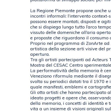
La Regione Piemonte propone anche un’
incontri informali: l’intervento context-
possono essere montati, disposti e agit
che si dispiega lungo tutto l’arco tem
vissuto delle domeniche all’aria aperta
e proposte che riguardano il consumo c
Proprio nel programma di ZonArte ad Ar
artistica della sezione arti visive del
apertura.
Tra gli artisti partecipanti ad Acteur
Mostra del CESAC Centro sperimentale pe
La performatività della memoria è cent
Veneziano riformula mediante il disegno
svolta su periodici datati tra il 1970 e 
quale manifesti, emblemi e cartografie 
Gli otto artisti che hanno partecipato
ideato progetti e opere che, osservando 
della memoria, i concetti di identità e 
vita a un insieme di visioni originali su