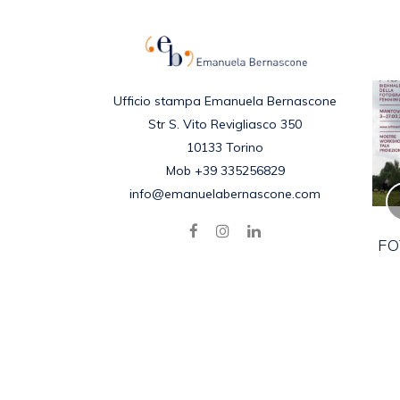
Ufficio stampa Emanuela Bernascone
Str S. Vito Revigliasco 350
10133 Torino
Mob +39 335256829
info@emanuelabernascone.com
DARREN BADER –
BOOKLICKER SUITE
FO
Posted in
2021
,
EVENTI
,
NEWS
by
emanuela