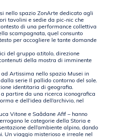
i nello spazio ZonArte dedicato agli
ori tavolini e sedie da pic-nic che
 contesto di una performance collettiva
 della scampagnata, quel consunto
ntesto per accogliere le tante domande
 del gruppo a.titolo, direzione
i contenuti della mostra di imminente
 ad Artissima nello spazio Musei in
lla serie Il pallido contorno del sole.
one identitaria di geografia.
 a partire da una ricerca iconografica
forma e dell’idea dell’archivio, nel
Luca Vitone e Saâdane Afif – hanno
terrogano le categorie della Storia e
resentazione dell’ambiente alpino, dando
ni. Un viaggio misterioso e irreale nel