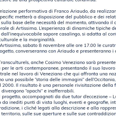
azione performativa di Franco Ariaudo, da realizzars
specific metterà a disposizione del pubblico e dei relat
i sulla base delle necessità del momento, attivando il
porale di Artissima. L’esperienza di dinamiche tipiche
 dall’inequivocabile sapore casalingo, si adatta al co
ulturale e la marginalità.
tissima, sabato 8 novembre alle ore 17.00 le curatrici
 progetto, converseranno con Ariaudo e presenteranno 
s Transculturels, anche Cosimo Veneziano sarà presente
r le arti contemporanee, presentando il suo lavoro da
rale nel lavoro di Veneziano che qui affronta una nozi
 una possibile “storia delle immagini” dell’Occitania,
il 2000. Il risultato è una personale rivisitazione della 
divengono “opachi” e inafferrabili.
 al progetto, accompagnati da due tutor d’eccezione – 
da inediti punti di vista luoghi, eventi e geografie, in
tradizione, i cliché legati alla descrizione e alla rapp
l territorio, sulle sue aperture e sulle sue contraddizio