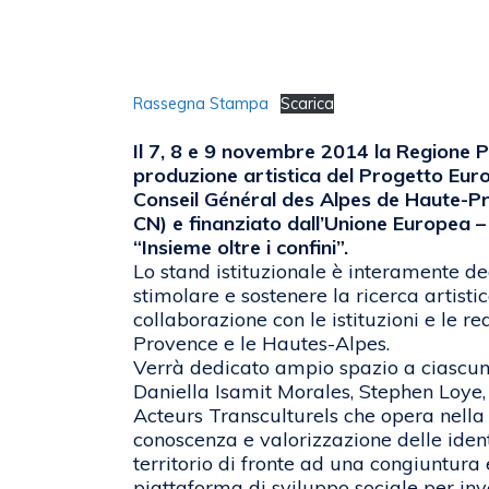
Rassegna Stampa
Scarica
Il 7, 8 e 9 novembre 2014 la Regione 
produzione artistica del Progetto Euro
Conseil Général des Alpes de Haute-Pr
CN) e finanziato dall’Unione Europea
“Insieme oltre i confini”.
Lo stand istituzionale è interamente ded
stimolare e sostenere la ricerca artisti
collaborazione con le istituzioni e le r
Provence e le Hautes-Alpes.
Verrà dedicato ampio spazio a ciascuno 
Daniella Isamit Morales, Stephen Loye,
Acteurs Transculturels che opera nella
conoscenza e valorizzazione delle identit
territorio di fronte ad una congiuntur
piattaforma di sviluppo sociale per inv