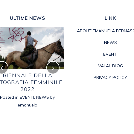
ULTIME NEWS
LINK
ABOUT EMANUELA BERNAS
NEWS
EVENTI
VAI AL BLOG
BIENNALE DELLA
BIAGIO VELLANO
PRIVACY POLICY
TOGRAFIA FEMMINILE
Posted in
2021
,
EVENTI
,
NEWS
by
2022
emanuela
Posted in
EVENTI
,
NEWS
by
emanuela