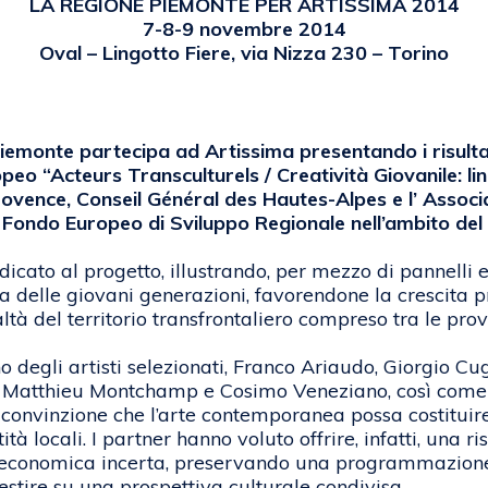
LA REGIONE PIEMONTE PER ARTISSIMA 2014
7-8-9 novembre 2014
Oval – Lingotto Fiere, via Nizza 230 – Torino
Piemonte partecipa ad Artissima presentando i risul
peo “Acteurs Transculturels / Creatività Giovanile: li
ovence, Conseil Général des Hautes-Alpes e l’ Associ
 – Fondo Europeo di Sviluppo Regionale nell’ambit
icato al progetto, illustrando, per mezzo di pannelli e
ca delle giovani generazioni, favorendone la crescita pr
ealtà del territorio transfrontaliero compreso tra le pro
degli artisti selezionati, Franco Ariaudo, Giorgio Cug
 Matthieu Montchamp e Cosimo Veneziano, così come ai
 convinzione che l’arte contemporanea possa costitui
à locali. I partner hanno voluto offrire, infatti, una r
a economica incerta, preservando una programmazione 
estire su una prospettiva culturale condivisa.