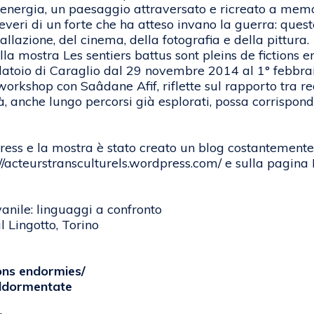
n energia, un paesaggio attraversato e ricreato a memo
severi di un forte che ha atteso invano la guerra: ques
allazione, del cinema, della fotografia e della pittura.
a mostra Les sentiers battus sont pleins de fictions en
Filatoio di Caraglio dal 29 novembre 2014 al 1° febbra
il workshop con Saâdane Afif, riflette sul rapporto tra
 anche lungo percorsi già esplorati, possa corrisponde
ogress e la mostra è stato creato un blog costantement
://acteurstransculturels.wordpress.com/ e sulla pagina 
vanile: linguaggi a confronto
 Lingotto, Torino
ions endormies/
 addormentate