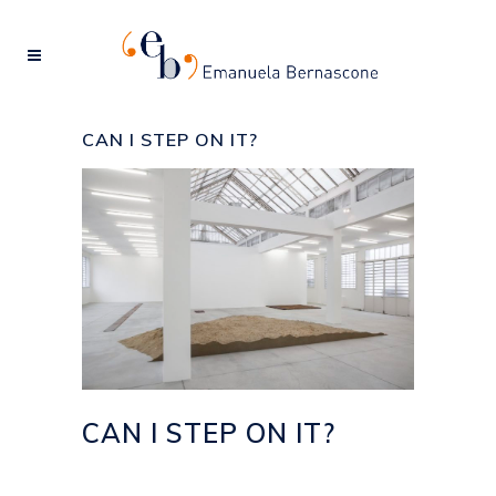
CAN I STEP ON IT?
CAN I STEP ON IT?
Posted at 15:57h
in
2016
,
EVENTI
by
emanuela