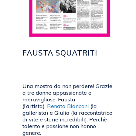
FAUSTA SQUATRITI
Posted at 19:44h
in
BLOG
by
emanuela
Una mostra da non perdere! Grazie
a tre donne appassionate e
meravigliose: Fausta
(l’artista),
Renata Bianconi
(la
gallerista) e Giulia (la raccontatrice
di vite e storie incredibili). Perchè
talento e passione non hanno
genere.