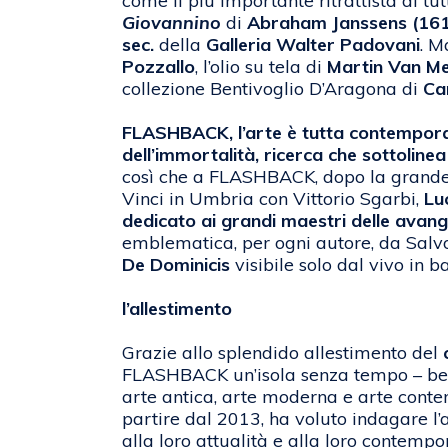
come il più importante ritrattista di tu
Giovannino
di
Abraham Janssens (161
sec.
della
Galleria Walter Padovani
. 
Pozzallo
, l’olio su tela di
Martin Van Me
collezione Bentivoglio D’Aragona di
Ca
FLASHBACK,
l’arte è tutta contempora
dell’immortalità, ricerca che sottolin
così che a FLASHBACK, dopo la grande 
Vinci in Umbria con Vittorio Sgarbi,
Lu
dedicato ai grandi maestri delle avangu
emblematica, per ogni autore, da Salvo 
De Dominicis
visibile solo dal vivo in b
l’allestimento
Grazie allo splendido allestimento del
FLASHBACK un’isola senza tempo – ben r
arte antica, arte moderna e arte contemp
partire dal 2013, ha voluto indagare l
alla loro attualità e alla loro contempo