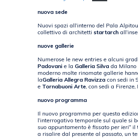
nuova sede
Nuovi spazi all’interno del Pala Alpitour
collettivo di architetti
startarch
all’ins
nuove gallerie
Numerose le new entries e alcuni gradit
Padovani
e la
Galleria Silva
da Milano
moderno molte rinomate gallerie hann
la
Galleria Allegra Ravizza
con sedi in 
e
Tornabuoni Arte
, con sedi a Firenze
nuovo programma
Il nuovo programma per questa edizi
l’interrogativo temporale sul quale si 
suo appuntamento è fissato per ieri”
il
a risalire dal presente al passato, un 