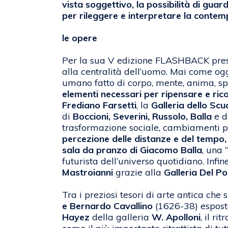
vista soggettivo, la possibilità di gua
per rileggere e interpretare la conte
le opere
Per la sua V edizione FLASHBACK pres
alla centralità dell’uomo. Mai come og
umano fatto di corpo, mente, anima, sp
elementi necessari per ripensare e rico
Frediano Farsetti
, la
Galleria dello Sc
di
Boccioni, Severini, Russolo, Balla
e d
trasformazione sociale, cambiamenti po
percezione delle distanze e del tempo, 
sala da pranzo di Giacomo Balla
, una 
futurista dell’universo quotidiano. In
Mastroianni
grazie alla
Galleria Del P
Tra i preziosi tesori di arte antica che
e Bernardo Cavallino
(1626-38) espos
Hayez
della galleria
W. Apolloni
, il rit