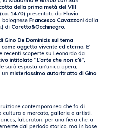
a
, la
Madonna e Bimbo con San
cotta della prima metà del VIII
 (ca. 1470)
presentato da
Flavio
l bolognese
Francesco Cavazzoni
dalla
.)
di
Caretto&Occhinegro
.
 di Gino De Dominicis sul tema
te come oggetto vivente ed eterno
. E’
e recenti scoperte su Leonardo da
vo intitolato “
L’arte che non c’è
“,
le sarà esposta un’unica opera,
à un
misteriossimo autoritratto di Gino
 fruizione contemporanea che fa di
ltura e mercato, gallerie e artisti,
ances, laboratori, per una fiera che, a
temente dal periodo storico, ma in base