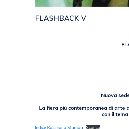
FLASHBACK V
Posted at 16:00h
in
2017
,
EVENTI
by
FL
Nuova sede
La fiera più contemporanea di arte a
con il tem
Indice Rassegna Stampa
Scarica