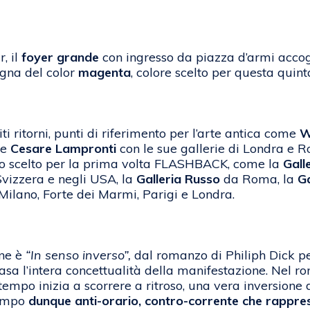
, il
foyer grande
con ingresso da piazza d’armi accog
egna del color
magenta
, colore scelto per questa quint
i ritorni, punti di riferimento per l’arte antica come
W
 e
Cesare Lampronti
con le sue gallerie di Londra e 
o scelto per la prima volta FLASHBACK, come la
Gall
Svizzera e negli USA, la
Galleria Russo
da Roma, la
G
, Milano, Forte dei Marmi, Parigi e Londra.
one è
“In senso inverso”,
dal romanzo di Philiph Dick p
basa l’intera concettualità della manifestazione. Nel r
 tempo inizia a scorrere a ritroso, una vera inversione 
tempo
dunque anti-orario, contro-corrente che rapprese