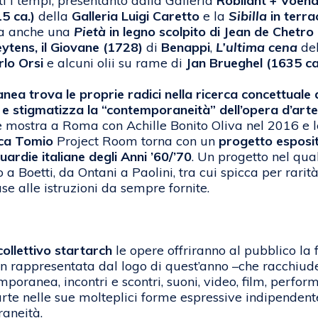
tti i tempi, presentanto dalla Galleria
Robilant + Voen
5 ca.)
della
Galleria Luigi Caretto
e la
Sibilla
in terra
Ma anche una
Pietà
in
legno scolpito di Jean de Chetro
ytens, il Giovane (1728)
di
Benappi
,
L’ultima cena
de
rlo Orsi
e alcuni olii su rame di
Jan Brueghel (1635 ca
nea trova le proprie radici nella ricerca concettuale
ea e stigmatizza la “contemporaneità” dell’opera d’ar
mostra a Roma con Achille Bonito Oliva nel 2016 e l
ca Tomio
Project Room torna con un
progetto espositi
ardie italiane degli Anni ’60/’70
. Un progetto nel qua
a Boetti, da Ontani a Paolini, tra cui spicca per rarit
ase alle istruzioni da sempre fornite.
collettivo
st
art
arch
le opere offriranno al pubblico la
appresentata dal logo di quest’anno –che racchiude cu
oranea, incontri e scontri, suoni, video, film, perform
’arte nelle sue molteplici forme espressive indipenden
raneità.