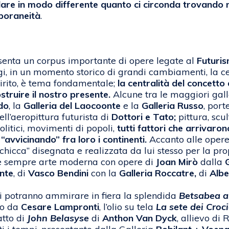
rdare in modo differente quanto ci circonda trovando n
mporaneità
.
enta un corpus importante di opere legate al
Futuris
gi, in un momento storico di grandi cambiamenti, la c
irito, è tema fondamentale;
la centralità del concett
struire il nostro presente.
Alcune tra le maggiori gall
udo
, la
Galleria del Laocoonte
e la
Galleria Russo
, por
ell’aeropittura futurista di
Dottori e Tato;
pittura, scu
litici, movimenti di popoli,
tutti fattori che arrivar
“avvicinando” fra loro i continenti.
Accanto alle oper
“chicca” disegnata e realizzata da lui stesso per la pro
fine sempre arte moderna con opere di
Joan Mirò
dalla
onte
, di
Vasco Bendini
con la
Galleria Roccatre,
di
Albe
 si potranno ammirare in fiera la splendida
Betsabea a
to da
Cesare Lampronti
, l’olio su tela
La sete dei Croc
ratto di
John Belasyse
di
Anthon Van Dyck
, allievo di