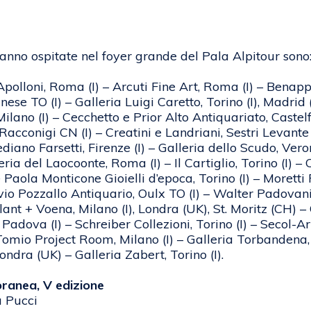
rranno ospitate nel foyer grande del Pala Alpitour sono
lloni, Roma (I) – Arcuti Fine Art, Roma (I) – Benappi, 
ese TO (I) – Galleria Luigi Caretto, Torino (I), Madrid 
lano (I) – Cecchetto e Prior Alto Antiquariato, Castelf
acconigi CN (I) – Creatini e Landriani, Sestri Levante G
ediano Farsetti, Firenze (I) – Galleria dello Scudo, Vero
lleria del Laocoonte, Roma (I) – Il Cartiglio, Torino (I
e Paola Monticone Gioielli d’epoca, Torino (I) – Moretti 
avio Pozzallo Antiquario, Oulx TO (I) – Walter Padovani
t + Voena, Milano (I), Londra (UK), St. Moritz (CH) – G
adova (I) – Schreiber Collezioni, Torino (I) – Secol-Art
Tomio Project Room, Milano (I) – Galleria Torbandena, T
Londra (UK) – Galleria Zabert, Torino (I).
ranea, V edizione
a Pucci