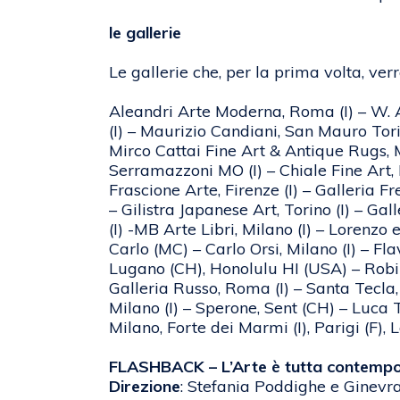
le gallerie
Le gallerie che, per la prima volta, ve
Aleandri Arte Moderna, Roma (I) – W. Apo
(I) – Maurizio Candiani, San Mauro Torin
Mirco Cattai Fine Art & Antique Rugs, Mi
Serramazzoni MO (I) – Chiale Fine Art, R
Frascione Arte, Firenze (I) – Galleria Fr
– Gilistra Japanese Art, Torino (I) – Ga
(I) -MB Arte Libri, Milano (I) – Lorenzo 
Carlo (MC) – Carlo Orsi, Milano (I) – Fl
Lugano (CH), Honolulu HI (USA) – Robilan
Galleria Russo, Roma (I) – Santa Tecla, P
Milano (I) – Sperone, Sent (CH) – Luca 
Milano, Forte dei Marmi (I), Parigi (F), 
FLASHBACK – L’Arte è tutta contempo
Direzione
: Stefania Poddighe e Ginevr