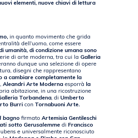
uovi elementi, nuove chiavi di lettura
mo,
in quanto movimento che grida
entralità dell’uomo, come essere
o di umanità, di condizione umana sono
erie di arte moderna, tra cui la
Galleria
teranno dunque una selezione di opere
ltura, disegni che rappresentano
ono a cambiare completamente la
e,
Aleandri Arte Moderna
esporrà
la
pria abitazione, in una ricostruzione
Galleria Torbandena
, di
Umberto
rto Burri
con
Tornabuoni Arte.
l bagno
firmato
Artemisia Gentileschi
iati sotto Gerusalemme
di
Francisco
 Rubens e universalmente riconosciuto