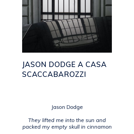
JASON DODGE A CASA
SCACCABAROZZI
Posted at 15:31h
in
2020
,
EVENTI
,
NEWS
by
emanuela
Jason Dodge
They lifted me into the sun and
packed my empty skull in cinnamon