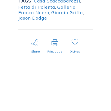
TAGS:
Casa Scaccabarozzi
,
Fetta di Polenta
,
Galleria
Franco Noero
,
Giorgio Griffa
,
Jason Dodge
Share
Print page
0
Likes