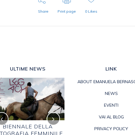
Share
Print page
0
Likes
ULTIME NEWS
LINK
ABOUT EMANUELA BERNAS
NEWS
EVENTI
VAI AL BLOG
BIENNALE DELLA
BIAGIO VELLANO
PRIVACY POLICY
TOGRAFIA FEMMINILE
Posted in
2021
,
EVENTI
,
NEWS
by