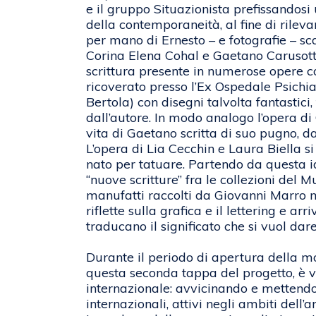
e il gruppo Situazionista prefissandosi 
della contemporaneità, al fine di rileva
per mano di Ernesto – e fotografie – s
Corina Elena Cohal e Gaetano Carusotto
scrittura presente in numerose opere co
ricoverato presso l’Ex Ospedale Psichiat
Bertola) con disegni talvolta fantastici
dall’autore. In modo analogo l’opera di
vita di Gaetano scritta di suo pugno, da
L’opera di Lia Cecchin e Laura Biella s
nato per tatuare. Partendo da questa id
“nuove scritture” fra le collezioni del M
manufatti raccolti da Giovanni Marro me
riflette sulla grafica e il lettering e a
traducano il significato che si vuol dar
Durante il periodo di apertura della m
questa seconda tappa del progetto, è vo
internazionale: avvicinando e mettendo 
internazionali, attivi negli ambiti dell’a