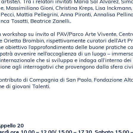
 artiste/i. Tra i relatori invitati Maria Sol Alvarez, 
e, Massimiliano Gioni, Christina Kreps, Lisa Inckmann
Pecci, Mattia Pellegrini, Anna Pironti, Annalisa Pell
ca Tosatti, Beatrice Zanelli..
n workshop su invito al PAV/Parco Arte Vivente, Cent
 Orietta Brombin, rispettivamente curatori dell’Art P
e obiettivo l’approfondimento delle buone pratiche co
potrà avvenire nell’accoglienza di un luogo – immerso
nternazionale che si sviluppa e indaga all’interno dei 
ione agli interrogativi che provengono dalla sfera civi
l contributo di Compagnia di San Paolo, Fondazione Alt
 di giovani Talenti.
Appello 20
erdì ore 10.00 – 12.00/ 15.00 – 17.30, Sabato 15.00 