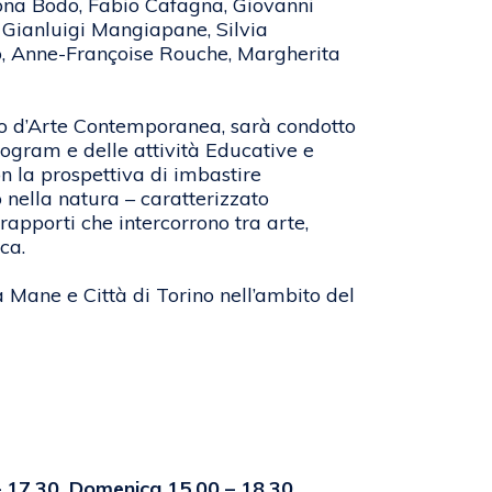
Simona Bodo, Fabio Cafagna, Giovanni
, Gianluigi Mangiapane, Silvia
ino, Anne-Françoise Rouche, Margherita
ro d’Arte Contemporanea, sarà condotto
rogram e delle attività Educative e
n la prospettiva di imbastire
 nella natura – caratterizzato
rapporti che intercorrono tra arte,
ca.
a Mane e Città di Torino nell’ambito del
– 17.30, Domenica 15.00 – 18.30.