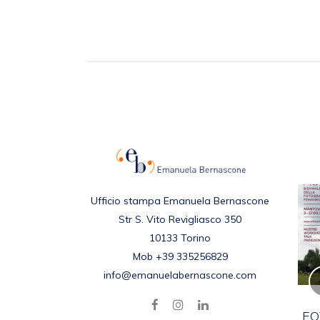
Ufficio stampa Emanuela Bernascone
Str S. Vito Revigliasco 350
10133 Torino
Mob +39 335256829
info@emanuelabernascone.com
DARREN BADER –
BOOKLICKER SUITE
FO