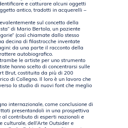
dentificare e catturare alcuni oggetti
getto antico, tradotti in acquerelli –
revalentemente sul concetto della
ista” di Mario Bertola, un paziente
egorie” (così chiamate dallo stesso
na decina di filastrocche inventate
gini: da una parte il racconto della
arattere autobiografico.
entrambe le artiste per uno strumento
iste hanno scelto di concentrarsi sulle
rt Brut, costituita da più di 200
co di Collegno. Il loro è un lavoro che
averso lo studio di nuovi font che meglio
gno internazionale, come conclusione di
ttati presentandoli in una prospettiva
al contributo di esperti nazionali e
 e culturale, dell’Arte Outsider e