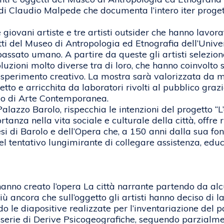
eo di Claudio Malpede che documenta l’intero iter proge
e giovani artiste e tre artisti outsider che hanno lavo
ti del Museo di Antropologia ed Etnografia dell’Univer
 passato umano. A partire da queste gli artisti selezi
soluzioni molto diverse tra di loro, che hanno coinvolt
esperimento creativo. La mostra sarà valorizzata da mom
getto e arricchita da laboratori rivolti al pubblico gra
seo di Arte Contemporanea.
alazzo Barolo, rispecchia le intenzioni del progetto “L’
ortanza nella vita sociale e culturale della città, offre
i di Barolo e dell’Opera che, a 150 anni dalla sua fon
nel tentativo lungimirante di collegare assistenza, edu
nno creato l’opera La città narrante partendo da alc
ù ancora che sull’oggetto gli artisti hanno deciso di l
o le diapositive realizzate per l’inventariazione del 
serie di Derive Psicogeografiche, seguendo parzialm