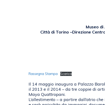
Museo di 
Città di Torino –Direzione Central
Rassegna Stampa
Scarica
Il 14 maggio inaugura a Palazzo Barolo 
il 2013 e il 2014 – da tre coppie di ar
Maya Quattropani.
L’allestimento – a partire dall’atrio ch
e sarà arricchito da immagini, document