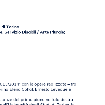
 di Torino
, Servizio Disabili / Arte Plurale;
2013/2014” con le opere realizzate – tra
Corina Elena Cohal, Ernesto Leveque e
e stanze del primo piano nell’ala destra
ll’Università degli Studi di Torino. In