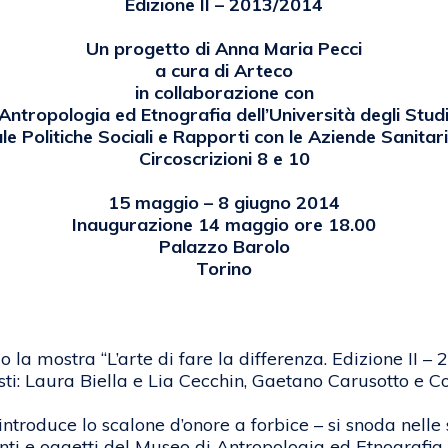
Edizione II – 2013/2014
Un progetto di Anna Maria Pecci
a cura di Arteco
in collaborazione con
Antropologia ed Etnografia dell’Università degli Studi
e Politiche Sociali e Rapporti con le Aziende Sanitarie
Circoscrizioni 8 e 10
15 maggio – 8 giugno 2014
Inaugurazione 14 maggio ore 18.00
Palazzo Barolo
Torino
la mostra “L’arte di fare la differenza. Edizione II – 
tisti: Laura Biella e Lia Cecchin, Gaetano Carusotto e 
e introduce lo scalone d’onore a forbice – si snoda nell
i e oggetti del Museo di Antropologia ed Etnografia de