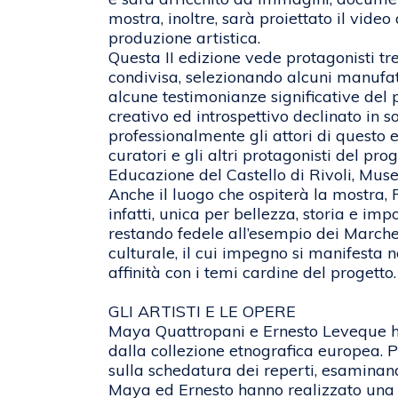
mostra, inoltre, sarà proiettato il vid
produzione artistica.
Questa II edizione vede protagonisti tr
condivisa, selezionando alcuni manufat
alcune testimonianze significative del
creativo ed introspettivo declinato in 
professionalmente gli attori di questo 
curatori e gli altri protagonisti del pro
Educazione del Castello di Rivoli, Mu
Anche il luogo che ospiterà la mostra, P
infatti, unica per bellezza, storia e imp
restando fedele all’esempio dei Marches
culturale, il cui impegno si manifesta 
affinità con i temi cardine del progetto.
GLI ARTISTI E LE OPERE
Maya Quattropani e Ernesto Leveque ha
dalla collezione etnografica europea. Pi
sulla schedatura dei reperti, esaminand
Maya ed Ernesto hanno realizzato una 