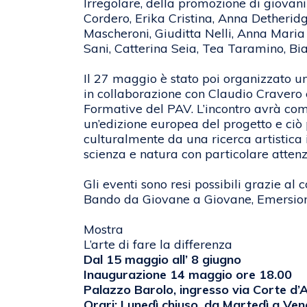
Irregolare, della promozione di giovani
Cordero, Erika Cristina, Anna Detheridg
Mascheroni, Giuditta Nelli, Anna Maria 
Sani, Catterina Seia, Tea Taramino, Bian
Il 27 maggio è stato poi organizzato u
in collaborazione con Claudio Cravero e
Formative del PAV. L’incontro avrà com
un’edizione europea del progetto e ciò 
culturalmente da una ricerca artistica i
scienza e natura con particolare attenz
Gli eventi sono resi possibili grazie a
Bando da Giovane a Giovane, Emersione
Mostra
L’arte di fare la differenza
Dal 15 maggio all’ 8 giugno
Inaugurazione 14 maggio ore 18.00
Palazzo Barolo, ingresso via Corte d’
Orari: Lunedì chiuso, da Martedì a Ven