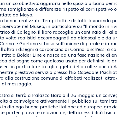
un unico obiettivo: aggirarsi nello spazio urbano per i
rne somiglianze e differenze rispetto al corrispettivo og
cattate da Maya.
 hanno realizzato Tempi fatti e disfatti, lavorando p
nservate nel Museo, in particolare su “Il mondo in riv
rico di Collegno. Il libro raccoglie un centinaio di “all
, talvolta realistici accompagnati da didascalie e da u
 Corina e Gaetano si basa sull’unione di parole e imma
ll’altra i disegni a carboncino di Corina, anch’essi a c
i intitola Bolder Line e nasce da una fascinazione di 
ea del segno come qualcosa usato per definirsi, le art
useo, in particolare fra gli oggetti della collezione di A
ntre prestava servizio presso l’Ex Ospedale Psichiatri
rriva alla costruzione comune di alfabeti realizzati attr
e al messaggio.
ostra si terrà a Palazzo Barolo il 26 maggio un conve
lto a coinvolgere attivamente il pubblico sui temi tra
in dialogo buone pratiche italiane ed europee, grazie 
rte partecipativa e relazionale, dell’accessibilità fisica