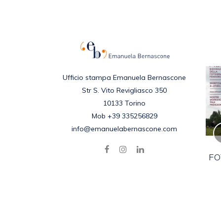
Ufficio stampa Emanuela Bernascone
Str S. Vito Revigliasco 350
10133 Torino
Mob +39 335256829
info@emanuelabernascone.com
DARREN BADER –
BOOKLICKER SUITE
FO
Posted in
2021
,
EVENTI
,
NEWS
by
emanuela