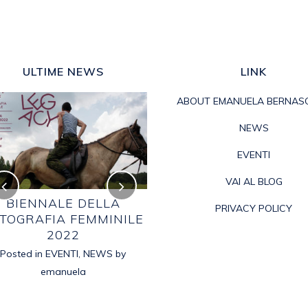
ULTIME NEWS
LINK
ABOUT EMANUELA BERNAS
NEWS
EVENTI
VAI AL BLOG
BIENNALE DELLA
BIAGIO VELLANO
PRIVACY POLICY
TOGRAFIA FEMMINILE
Posted in
2021
,
EVENTI
,
NEWS
by
2022
emanuela
Posted in
EVENTI
,
NEWS
by
emanuela