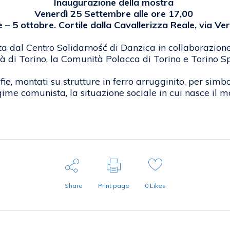
Inaugurazione della mostra
Venerdì 25 Settembre alle ore 17,00
– 5 ottobre. Cortile dalla Cavallerizza Reale, via Ve
ita dal Centro Solidarność di Danzica in collaborazion
tà di Torino, la Comunità Polacca di Torino e Torino Sp
e, montati su strutture in ferro arrugginito, per simbol
gime comunista, la situazione sociale in cui nasce il m
Share
Print page
0
Likes