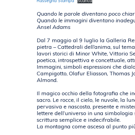
Rassegna Stampa
Scarica
Quando le parole diventano poco chiare
Quando le immagini diventano inadegua
Ansel Adams
Dal 7 maggio al 9 luglio la Galleria 
pietra – Cattedrali dell’anima, sul te
lavori storici di Minor White, Vittorio 
poetica, introspettiva e concettuale, at
Immagini, simboli espressioni che dialo
Campigotto, Olafur Eliasson, Thomas J
Almond.
Il magico occhio della fotografia che
sacro. Le rocce, il cielo, le nuvole, la lu
pervasiva e nascosta, presente e misterio
lettere dell’universo in una simbologia
scrittura semplice e indecifrabile.
La montagna come ascesa al punto più al