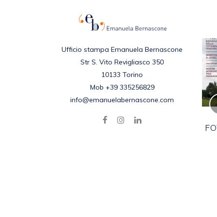
Ufficio stampa Emanuela Bernascone
Str S. Vito Revigliasco 350
10133 Torino
Mob +39 335256829
info@emanuelabernascone.com
DARREN BADER –
BOOKLICKER SUITE
FO
Posted in
2021
,
EVENTI
,
NEWS
by
emanuela