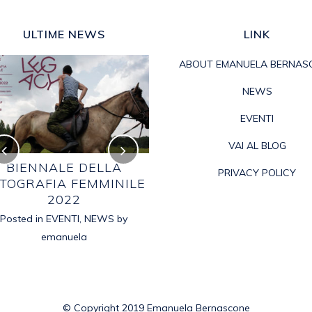
ULTIME NEWS
LINK
ABOUT EMANUELA BERNAS
NEWS
EVENTI
VAI AL BLOG
BIENNALE DELLA
BIAGIO VELLANO
PRIVACY POLICY
TOGRAFIA FEMMINILE
Posted in
2021
,
EVENTI
,
NEWS
by
2022
emanuela
Posted in
EVENTI
,
NEWS
by
emanuela
© Copyright 2019 Emanuela Bernascone