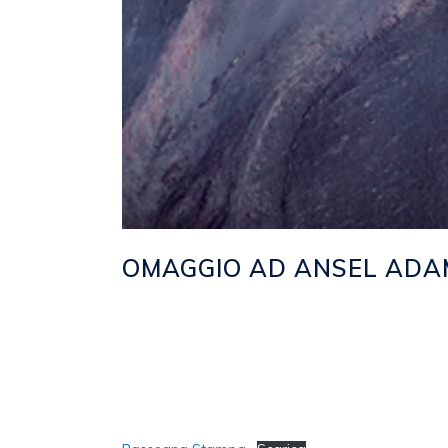
OMAGGIO AD ANSEL ADA
Posted at 18:04h
in
2011
,
EVENTI
by