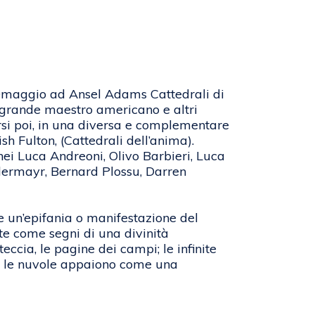
a Omaggio ad Ansel Adams Cattedrali di
l grande maestro americano e altri
rarsi poi, in una diversa e complementare
sh Fulton, (Cattedrali dell’anima).
nei Luca Andreoni, Olivo Barbieri, Luca
dermayr, Bernard Plossu, Darren
 un’epifania o manifestazione del
zonte come segni di una divinità
eccia, le pagine dei campi; le infinite
e e le nuvole appaiono come una