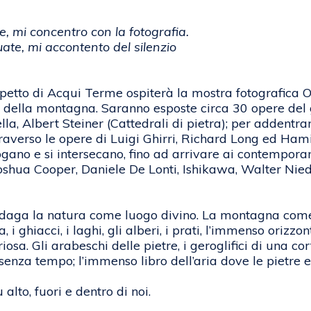
, mi concentro con la fotografia.
te, mi accontento del silenzio
Repetto di Acqui Terme ospiterà la mostra fotografic
ma della montagna. Saranno esposte circa 30 opere de
Sella, Albert Steiner (Cattedrali di pietra); per addent
traverso le opere di Luigi Ghirri, Richard Long ed Hami
gano e si intersecano, fino ad arrivare ai contempora
oshua Cooper, Daniele De Lonti, Ishikawa, Walter Nie
 indaga la natura come luogo divino. La montagna come
na, i ghiacci, i laghi, gli alberi, i prati, l’immenso oriz
sa. Gli arabeschi delle pietre, i geroglifici di una cort
 senza tempo; l’immenso libro dell’aria dove le pietr
to, fuori e dentro di noi.