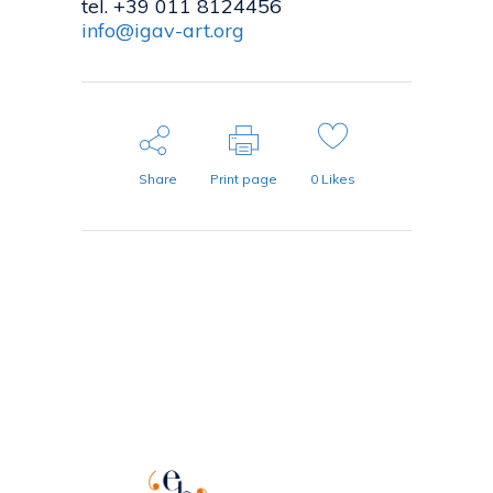
tel. +39 011 8124456
info@igav-art.org
Share
Print page
0
Likes