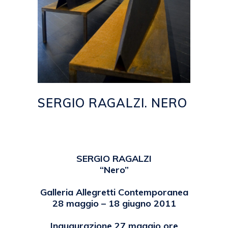
SERGIO RAGALZI. NERO
Posted at 17:57h
in
2011
,
EVENTI
by
emanuela
SERGIO RAGALZI
“Nero”
Galleria Allegretti Contemporanea
28 maggio – 18 giugno 2011
Inaugurazione 27 maggio ore