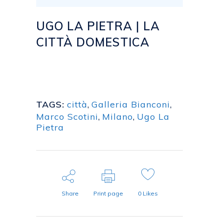
UGO LA PIETRA | LA
CITTÀ DOMESTICA
Posted at 07:27h
in
2019
,
BLOG
by
emanuela
TAGS:
città
,
Galleria Bianconi
,
Marco Scotini
,
Milano
,
Ugo La
Pietra
Share
Print page
0
Likes