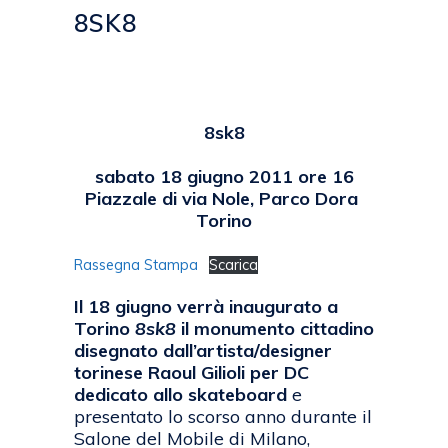
8SK8
Posted at 17:49h
in
2011
,
EVENTI
by
emanuela
8sk8
sabato 18 giugno 2011 ore 16
Piazzale di via Nole, Parco Dora
Torino
Rassegna Stampa
Scarica
Il 18 giugno verrà inaugurato a
Torino
8sk8
il monumento cittadino
disegnato dall’artista/designer
torinese Raoul Gilioli per DC
dedicato allo skateboard
e
presentato lo scorso anno durante il
Salone del Mobile di Milano,