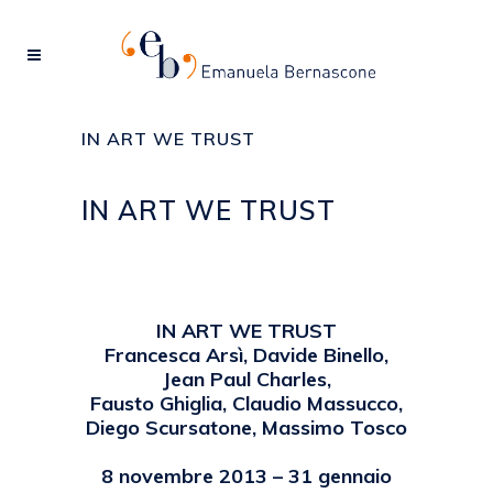
IN ART WE TRUST
IN ART WE TRUST
Posted at 13:29h
in
2013
,
EVENTI
by
emanuela
IN ART WE TRUST
Francesca Arsì, Davide Binello,
Jean Paul Charles,
Fausto Ghiglia, Claudio Massucco,
Diego Scursatone, Massimo Tosco
8 novembre 2013 – 31 gennaio