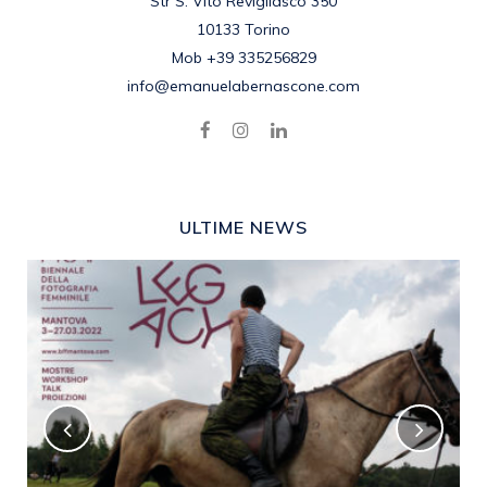
Str S. Vito Revigliasco 350
10133 Torino
Mob +39 335256829
info@emanuelabernascone.com
ULTIME NEWS